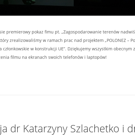
ł sie premierowy pokaz fimu pt. „Zagospodarowanie terenów nadwiś
, który zrealizowaliśmy w ramach prac nad projektem „POLONEZ – P
 członkowskie w konstrukcji UE”. Dziękujemy wszystkim obecnym 
enia filmu na ekranach swoich telefonów i laptopów!
a dr Katarzyny Szlachetko i d