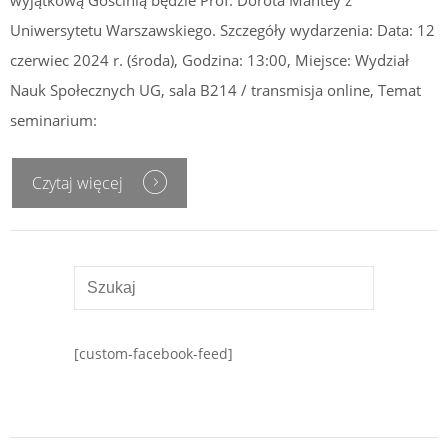
wyjątkową Gościnią będzie Prof. Dorota Mantey z
Uniwersytetu Warszawskiego. Szczegóły wydarzenia: Data: 12
czerwiec 2024 r. (środa), Godzina: 13:00, Miejsce: Wydział
Nauk Społecznych UG, sala B214 / transmisja online, Temat
seminarium:
Czytaj więcej
تعمیر یخچال جنرال الکتریک
هاست وردپرس ایران
[custom-facebook-feed]