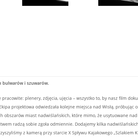
h bulwarów i szuwarów.
 pracowite: plenery, zdjęcia, ujęcia – wszystko to, by nasz film do
o. Ekipa projektowa odwiedzała kolejne miejsca nad Wisłą, próbując 
h obszarów miast nadwiślańskich, które mimo, że usytuowane nad
ztwem radzą sobie zgoła odmiennie. Dodajemy kilka nadwiślańskich
zyszyliśmy z kamerą przy starcie X Spływu Kajakowego „Szlakiem K