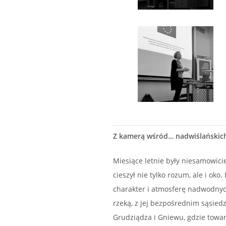
Z kamerą wśród… nadwiślańskic
Miesiące letnie były niesamowicie
cieszył nie tylko rozum, ale i ok
charakter i atmosferę nadwodnyc
rzeką, z jej bezpośrednim sąsied
Grudziądza i Gniewu, gdzie towar