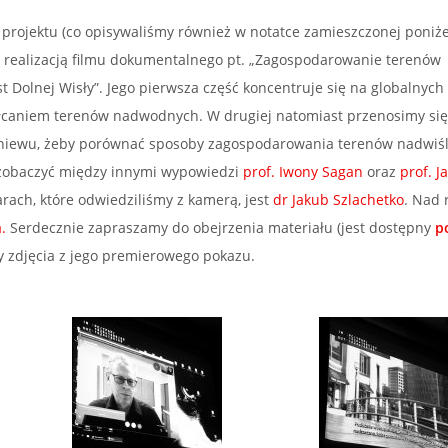
i projektu (co opisywaliśmy również w notatce zamieszczonej poniże
 realizacją filmu dokumentalnego pt. „Zagospodarowanie terenów
t Dolnej Wisły”. Jego pierwsza część koncentruje się na globalnych
łcaniem terenów nadwodnych. W drugiej natomiast przenosimy się
Gniewu, żeby porównać sposoby zagospodarowania terenów nadwiś
 zobaczyć między innymi wypowiedzi
prof. Iwony Sagan
oraz
prof. 
rach, które odwiedziliśmy z kamerą, jest
dr Jakub Szlachetko
. Nad 
.
Serdecznie zapraszamy do obejrzenia materiału (jest dostępny
p
y zdjęcia z jego premierowego pokazu.