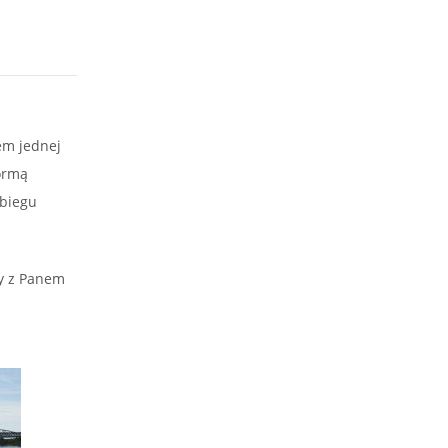
em jednej
formą
 biegu
wy z Panem