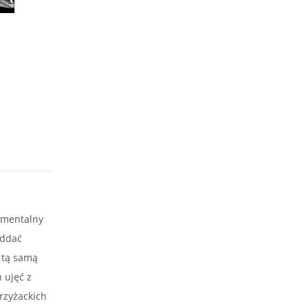
kumentalny
oddać
 tą samą
 ujęć z
rzyżackich