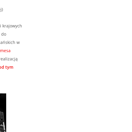
j)
 i krajowych
 do
lańskich w
Jamesa
realizacją
od tym