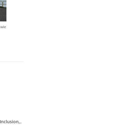
ewie
Inclusion
„,