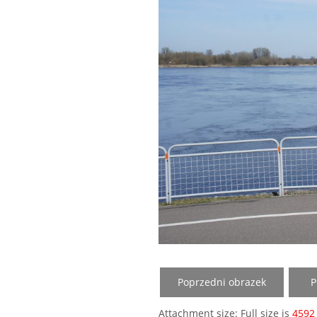
Poprzedni obrazek
P
No
Attachment size: Full size is
4592