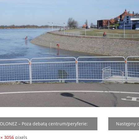
OLONEZ – Poza debatą centrum/peryferie:
Następny 
we państwa członkowskie w konstrukcji UE
 × 3056
pixels